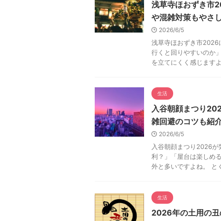
浅草寺ほおずき市2
や混雑対策もやさ
2026/6/5
浅草寺ほおずき市202
行くと回りやすいのか
を立てにくく感じますよね
生活
入谷朝顔まつり20
雑回避のコツも紹
2026/6/5
入谷朝顔まつり2026
利？」「屋台は楽しめ
外と多いですよね。 とく
生活
2026年の土用の