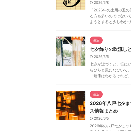
2026/6/8
「2026年の土用の丑
る方も多いのではないで
ようとすると少しわかりに
生活
七夕飾りの吹流し
2026/6/5
七夕が近づくと、笹にい
らひらと風になびいて、
「短冊はわかるけれど、吹
生活
2026年八戸七夕
ス情報まとめ
2026/6/5
2026年の八戸七夕ま