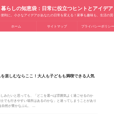
暮らしの知恵袋：日常に役立つヒントとアイデア
と便利に。小さなアイデアがあなたの日常を変える！家事も趣味も、生活の質
ホーム
サイトマップ
プライバシーポリシ
んを楽しむならここ！大人も子どもも満喫できる人気
楽しみたいと思っても、「どこを選べば雰囲気よく過ごせるのか
同士でも行きやすい場所はあるのかな」と迷ってしまうことがあり
自然が豊かなぶん、 ...