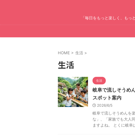
「毎日をもっと楽しく、もっ
HOME
>
生活
>
生活
生活
岐阜で流しそうめ
スポット案内
2026/6/5
岐阜で流しそうめんを
な」、「家族でも大人
ますよね。 とくに岐阜は