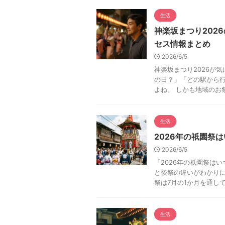
生活
神楽坂まつり202
セス情報まとめ
2026/6/5
神楽坂まつり2026が
の日？」「どの駅から
よね。 しかも地域のお祭
生活
2026年の祇園祭
2026/6/5
「2026年の祇園祭は
と後祭の違いがわかりに
祭は7月の1か月を通して行
生活