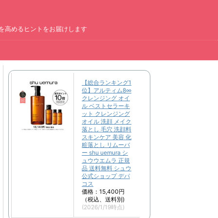
を高めるヒントをお届けします
ー
【総合ランキング1
位】アルティム8∞
クレンジング オイ
ル ベストセラーキ
ット クレンジング
オイル 洗顔 メイク
落とし 毛穴 洗顔料
スキンケア 美容 化
粧落とし リムーバ
ー shu uemura シ
ュウウエムラ 正規
品 送料無料 シュウ
公式ショップ デパ
コス
価格：15,400円
（税込、送料別)
(2026/1/19時点)