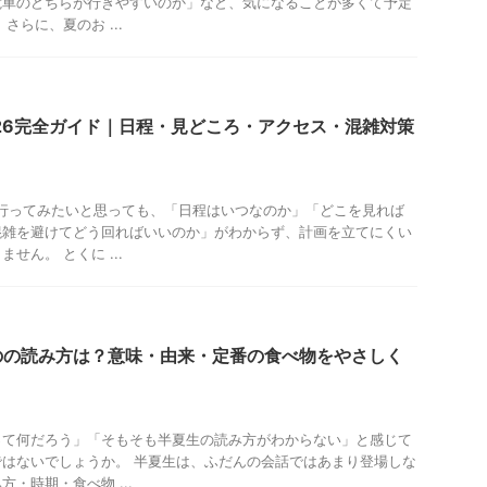
電車のどちらが行きやすいのか」など、気になることが多くて予定
さらに、夏のお ...
26完全ガイド｜日程・見どころ・アクセス・混雑対策
に行ってみたいと思っても、「日程はいつなのか」「どこを見れば
混雑を避けてどう回ればいいのか」がわからず、計画を立てにくい
せん。 とくに ...
のの読み方は？意味・由来・定番の食べ物をやさしく
って何だろう」「そもそも半夏生の読み方がわからない」と感じて
はないでしょうか。 半夏生は、ふだんの会話ではあまり登場しな
・時期・食べ物 ...