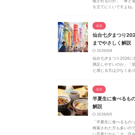
催されるのか」「車と
を立てにくいですよね。 
生活
仙台七夕まつり20
までやさしく解説
2026/6/8
仙台七夕まつり2026
満足しやすいのか」「
と感じる方は少なくありま
生活
半夏生に食べるも
解説
2026/6/5
「半夏生に食べるもの
検索された方も多いので
い言葉だからこそ、読み方