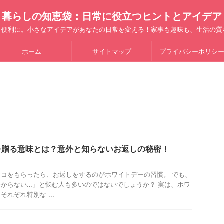
暮らしの知恵袋：日常に役立つヒントとアイデア
と便利に。小さなアイデアがあなたの日常を変える！家事も趣味も、生活の質
ホーム
サイトマップ
プライバシーポリシ
を贈る意味とは？意外と知らないお返しの秘密！
コをもらったら、お返しをするのがホワイトデーの習慣。 でも、
からない…」と悩む人も多いのではないでしょうか？ 実は、ホワ
れぞれ特別な ...