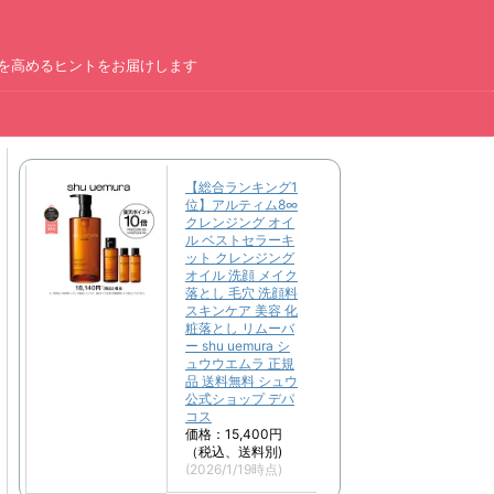
を高めるヒントをお届けします
ー
【総合ランキング1
位】アルティム8∞
クレンジング オイ
ル ベストセラーキ
ット クレンジング
オイル 洗顔 メイク
落とし 毛穴 洗顔料
スキンケア 美容 化
粧落とし リムーバ
ー shu uemura シ
ュウウエムラ 正規
品 送料無料 シュウ
公式ショップ デパ
コス
価格：15,400円
（税込、送料別)
(2026/1/19時点)