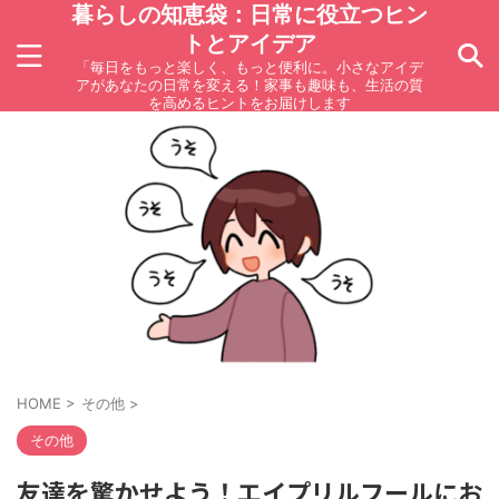
暮らしの知恵袋：日常に役立つヒン
トとアイデア
「毎日をもっと楽しく、もっと便利に。小さなアイデ
アがあなたの日常を変える！家事も趣味も、生活の質
を高めるヒントをお届けします
HOME
>
その他
>
その他
友達を驚かせよう！エイプリルフールにお