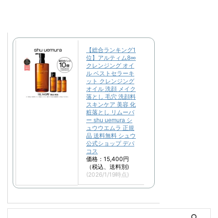
【総合ランキング1
位】アルティム8∞
クレンジング オイ
ル ベストセラーキ
ット クレンジング
オイル 洗顔 メイク
落とし 毛穴 洗顔料
スキンケア 美容 化
粧落とし リムーバ
ー shu uemura シ
ュウウエムラ 正規
品 送料無料 シュウ
公式ショップ デパ
コス
価格：15,400円
（税込、送料別)
(2026/1/19時点)