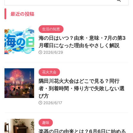
最近の投稿
生活の知恵
海の日はいつ？由来・意味・7月の第3
月曜日になった理由をやさしく解説
2026/6/29
花火大会
隅田川花火大会はどこで見る？同行
者・到着時間・帰り方で失敗しない選
び方
2026/6/17
趣味
楽器の日の由来とは？6月6日に始める