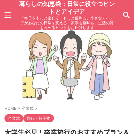
暮らしの知恵袋：日常に役立つヒン
トとアイデア
「毎日をもっと楽しく、もっと便利に。小さなアイデ
アがあなたの日常を変える！家事も趣味も、生活の質
を高めるヒントをお届けします
HOME
>
卒業式
>
卒業式
旅行・特産物
大学生必見！卒業旅行のおすすめプラン＆