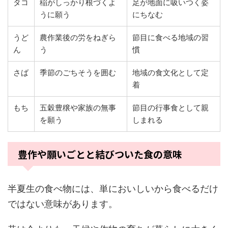
タコ
稲がしっかり根づくよ
足が地面に吸いつく姿
うに願う
にちなむ
うど
農作業後の労をねぎら
節目に食べる地域の習
ん
う
慣
さば
季節のごちそうを囲む
地域の食文化として定
着
もち
五穀豊穣や家族の無事
節目の行事食として親
を願う
しまれる
豊作や願いごとと結びついた食の意味
半夏生の食べ物には、単においしいから食べるだけ
ではない意味があります。