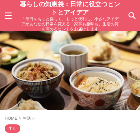
暮らしの知恵袋：日常に役立つヒン
トとアイデア
「毎日をもっと楽しく、もっと便利に。小さなアイデ
アがあなたの日常を変える！家事も趣味も、生活の質
を高めるヒントをお届けします
HOME
>
生活
>
生活