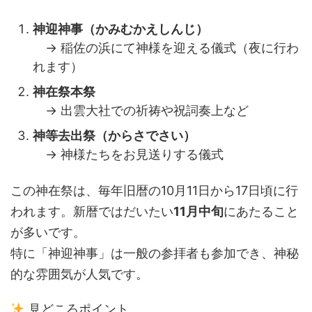
神迎神事（かみむかえしんじ）
→ 稲佐の浜にて神様を迎える儀式（夜に行わ
れます）
神在祭本祭
→ 出雲大社での祈祷や祝詞奏上など
神等去出祭（からさでさい）
→ 神様たちをお見送りする儀式
この神在祭は、毎年旧暦の10月11日から17日頃に行
われます。新暦ではだいたい
11月中旬
にあたること
が多いです。
特に「神迎神事」は一般の参拝者も参加でき、神秘
的な雰囲気が人気です。
見どころポイント