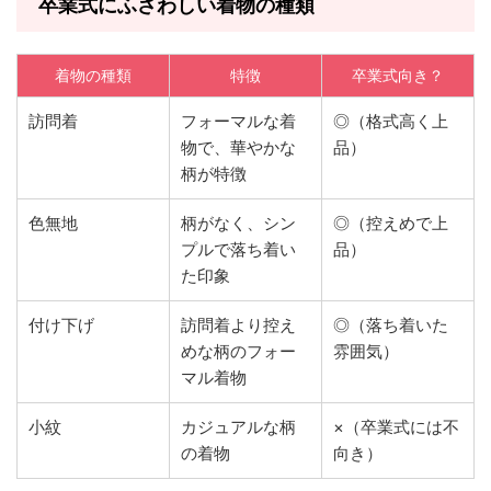
卒業式にふさわしい着物の種類
着物の種類
特徴
卒業式向き？
訪問着
フォーマルな着
◎（格式高く上
物で、華やかな
品）
柄が特徴
色無地
柄がなく、シン
◎（控えめで上
プルで落ち着い
品）
た印象
付け下げ
訪問着より控え
◎（落ち着いた
めな柄のフォー
雰囲気）
マル着物
小紋
カジュアルな柄
×（卒業式には不
の着物
向き）