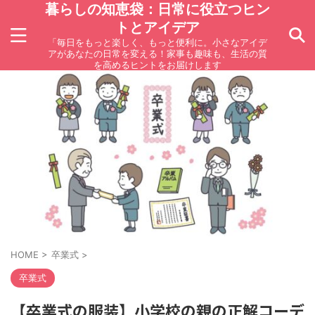
暮らしの知恵袋：日常に役立つヒン
トとアイデア
「毎日をもっと楽しく、もっと便利に。小さなアイデ
アがあなたの日常を変える！家事も趣味も、生活の質
を高めるヒントをお届けします
HOME
>
卒業式
>
卒業式
【卒業式の服装】小学校の親の正解コーデ