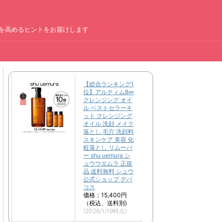
を高めるヒントをお届けします
ー
【総合ランキング1
位】アルティム8∞
クレンジング オイ
ル ベストセラーキ
ット クレンジング
オイル 洗顔 メイク
落とし 毛穴 洗顔料
スキンケア 美容 化
粧落とし リムーバ
ー shu uemura シ
ュウウエムラ 正規
品 送料無料 シュウ
公式ショップ デパ
コス
価格：15,400円
（税込、送料別)
(2026/1/19時点)