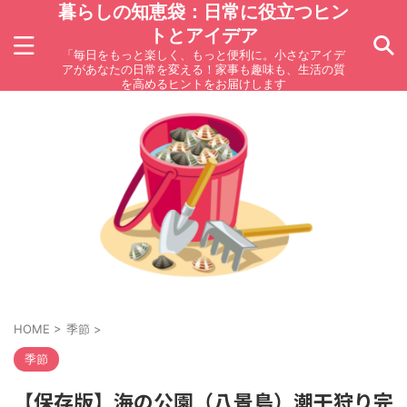
暮らしの知恵袋：日常に役立つヒン
トとアイデア
「毎日をもっと楽しく、もっと便利に。小さなアイデ
アがあなたの日常を変える！家事も趣味も、生活の質
を高めるヒントをお届けします
HOME
>
季節
>
季節
【保存版】海の公園（八景島）潮干狩り完