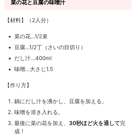
菜の花と豆腐の味噌汁
【材料】（2人分）
菜の花…1/2束
豆腐…1/2丁（さいの目切り）
だし汁…400ml
味噌…大さじ1.5
【作り方】
鍋にだし汁を沸かし、豆腐を加える。
味噌を溶き入れる。
最後に菜の花を加え、
30秒ほど火を通して
完
成！