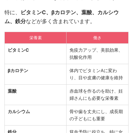
特に、
ビタミンC、βカロテン、葉酸、カルシウ
ム、鉄分
などが多く含まれています。
栄養素
働き
ビタミンC
免疫力アップ、美肌効果、
抗酸化作用
βカロテン
体内でビタミンAに変わ
り、目や皮膚の健康を維持
葉酸
赤血球を作るのを助け、妊
婦さんにも必要な栄養素
カルシウム
骨や歯を丈夫にし、成長期
の子どもにも重要
鉄分
貧血予防に役立ち、特に女