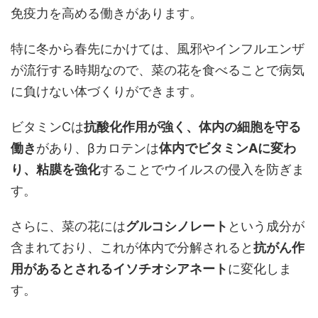
免疫力を高める働きがあります。
特に冬から春先にかけては、風邪やインフルエンザ
が流行する時期なので、菜の花を食べることで病気
に負けない体づくりができます。
ビタミンCは
抗酸化作用が強く、体内の細胞を守る
働き
があり、βカロテンは
体内でビタミンAに変わ
り、粘膜を強化
することでウイルスの侵入を防ぎま
す。
さらに、菜の花には
グルコシノレート
という成分が
含まれており、これが体内で分解されると
抗がん作
用があるとされるイソチオシアネート
に変化しま
す。