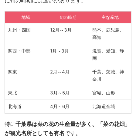
に旬の時期には違いがあります。
地域
旬の時期
主な産地
九州・四国
12月～3月
熊本、鹿児島、
高知
関西・中部
1月～3月
滋賀、愛知、静
岡
関東
2月～4月
千葉、茨城、神
奈川
東北
3月～5月
宮城、山形
北海道
4月～6月
北海道全域
特に
千葉県は菜の花の生産量が多く、「菜の花畑」
が観光名所としても有名
です。