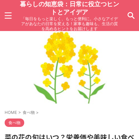
暮らしの知恵袋：日常に役立つヒン
トとアイデア
「毎日をもっと楽しく、もっと便利に。小さなアイデ
アがあなたの日常を変える！家事も趣味も、生活の質
を高めるヒントをお届けします
HOME
>
食べ物
>
食べ物
菜の花の旬はいつ？栄養価や美味しい食べ