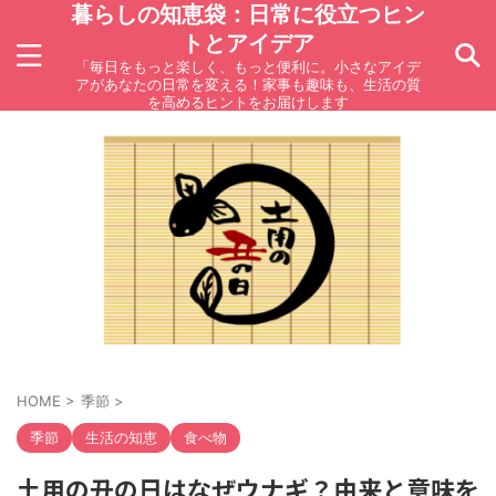
暮らしの知恵袋：日常に役立つヒン
トとアイデア
「毎日をもっと楽しく、もっと便利に。小さなアイデ
アがあなたの日常を変える！家事も趣味も、生活の質
を高めるヒントをお届けします
HOME
>
季節
>
季節
生活の知恵
食べ物
土用の丑の日はなぜウナギ？由来と意味を