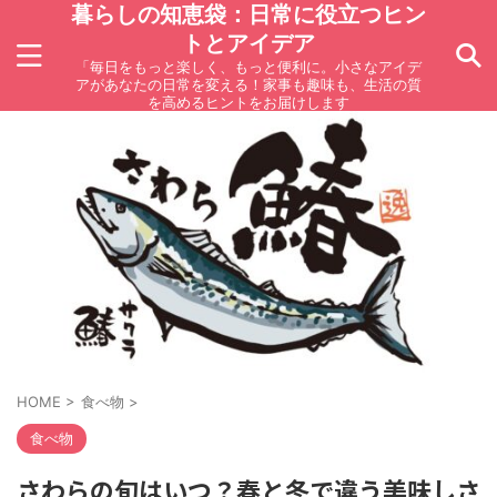
暮らしの知恵袋：日常に役立つヒン
トとアイデア
「毎日をもっと楽しく、もっと便利に。小さなアイデ
アがあなたの日常を変える！家事も趣味も、生活の質
を高めるヒントをお届けします
HOME
>
食べ物
>
食べ物
さわらの旬はいつ？春と冬で違う美味しさ