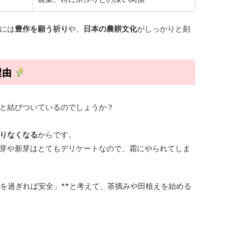
には
豊作を願う祈り
や、
日本の農耕文化
がしっかりと刻
理由
と結びついているのでしょうか？
りなくなる
からです。
芽や新芽はとてもデリケートなので、霜にやられてしま
夜を過ぎれば安全」**と考えて、茶摘みや田植えを始める