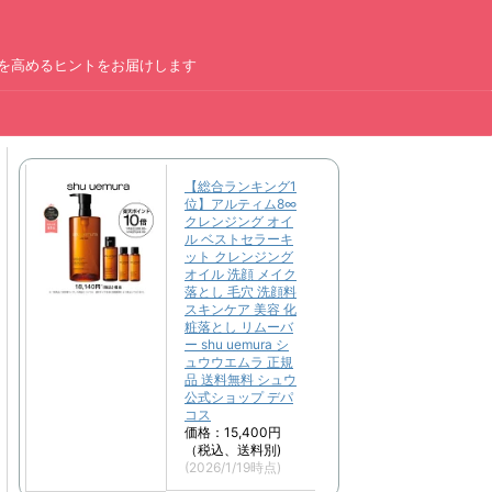
を高めるヒントをお届けします
ー
【総合ランキング1
位】アルティム8∞
クレンジング オイ
ル ベストセラーキ
ット クレンジング
オイル 洗顔 メイク
落とし 毛穴 洗顔料
スキンケア 美容 化
粧落とし リムーバ
ー shu uemura シ
ュウウエムラ 正規
品 送料無料 シュウ
公式ショップ デパ
コス
価格：15,400円
（税込、送料別)
(2026/1/19時点)